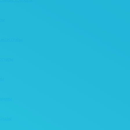
ары
 аксессуары
ессуары
ры
дицины
ериалы