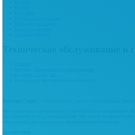
Каталог
Услуги
Контакты
Подбор оборудования
География поставок
Оплата и доставка
Личный кабинет
Техническое обслуживание и 
Главная
Научное оборудование и инструменты
Beckman Coulter, Inc.
Техническое обслуживание и гарантии
Beckman Coulter
— это компания Danaher, работающая в двух 
Мы стремимся к продвижению и оптимизации лаборатории. На 
исследования и уход за пациентами. Мы имеем жизненно важну
клинических, исследования и промышленных клиентов.
Диагностика