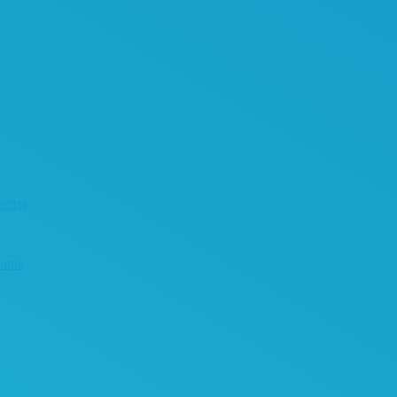
енты
уары