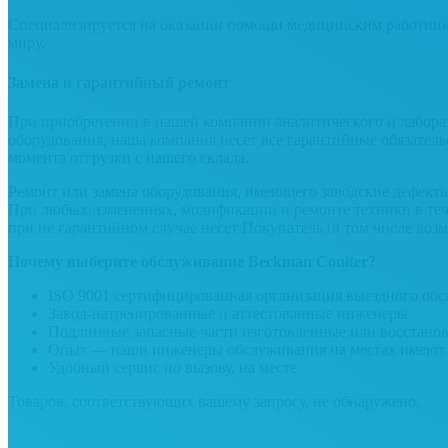
Специализируется на оказании помощи медицинским работника
миру.
Замена и гарантийный ремонт
При приобретении в нашей компании аналитического и лабора
оборудования, наша компания несет все гарантийные обязател
момента отгрузки с нашего склада.
Ремонт или замена оборудования, имеющего заводские дефекты
При любых изменениях, модификации и ремонте техники в теч
при не гарантийном случае несет Покупатель
(в том числе воз
Почему выберите обслуживание Beckman Coulter?
ISO 9001 сертифицированная организация выездного об
Завод-натренированные и аттестованные инженеры
Подлинные запасные части изготовленные или восстано
Опыт — наши инженеры обслуживания на местах имеют 
Удобный сервис по вызову, на месте
Товаров, соответствующих вашему запросу, не обнаружено.