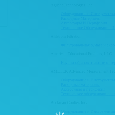
Agilent Technologies, Inc.
Оборудование и Инструменты
Расходные Материалы
Аксессуары И Периферия
Техническое Обслуживание И
Ahlstrom Filtration
Фильтровальная бумага и аксе
American Educational Products, LLC
Научно-образовательные мате
AMETEK Advanced Measurement Tech
Оборудование и Инструменты
Расходные материалы
Аксессуары и периферия
Техническое обслуживание и 
Beckman Coulter, Inc.
Оборудование и Инструменты