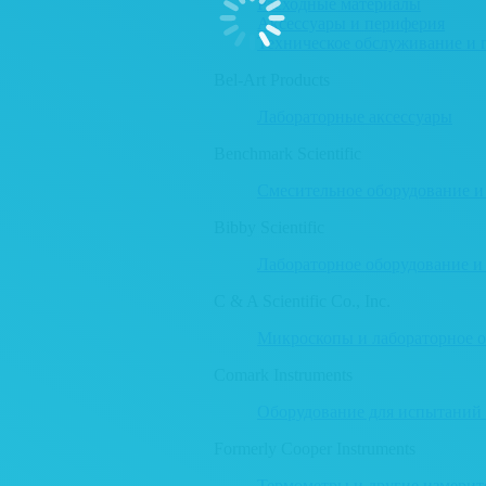
Расходные материалы
Аксессуары и периферия
Техническое обслуживание и 
Bel-Art Products
Лабораторные аксессуары
Benchmark Scientific
Смесительное оборудование и
Bibby Scientific
Лабораторное оборудование и
C & A Scientific Co., Inc.
Микроскопы и лабораторное 
Comark Instruments
Оборудование для испытаний
Formerly Cooper Instruments
Термометры и другие измери