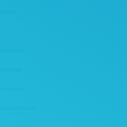
гарантии
 центрифуги
 аксессуары
оборудование
 температуры пищи
тельные приборы