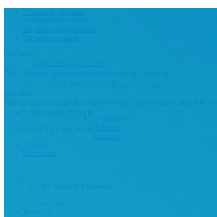
Оплата и доставка
География поставок
Подбор оборудования
Личный кабинет
Топ меню
Rus
Eng
Ваш надежный партнер в области
поставок импортной продукции
Zys Tech
Материально-техническое обеспечение нефтесервисных компа
+7-383-205-21-16
О компании
info@zys-tech.ru
Новости
Каталог
Услуги
Контакты
Нет товаров в корзине.
О компании
Новости