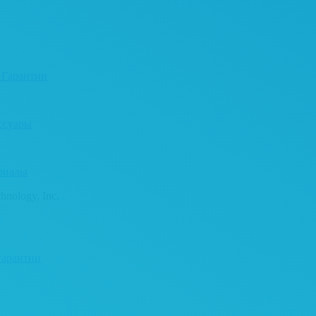
 Гарантии
ссуары
риалы
nology, Inc.
гарантии