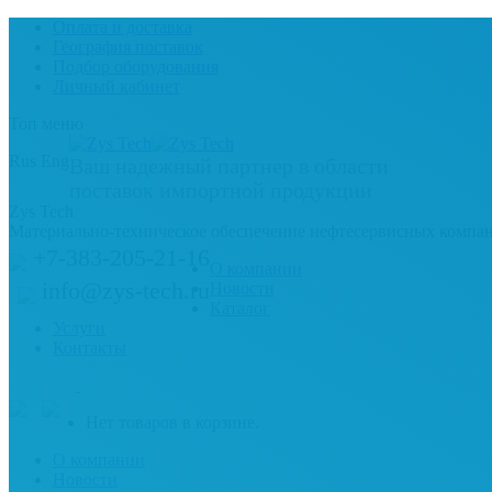
Оплата и доставка
География поставок
Подбор оборудования
Личный кабинет
Топ меню
Rus
Eng
Ваш надежный партнер в области
поставок импортной продукции
Zys Tech
Материально-техническое обеспечение нефтесервисных компа
+7-383-205-21-16
О компании
info@zys-tech.ru
Новости
Каталог
Услуги
Контакты
Нет товаров в корзине.
О компании
Новости