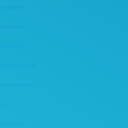
 центрифуги
 аксессуары
оборудование
 температуры пищи
тельные приборы
ары
 аксессуары