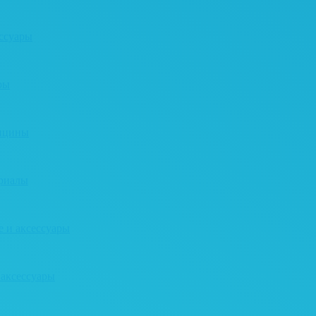
ессуары
ры
дицины
ериалы
е и аксессуары
 аксессуары