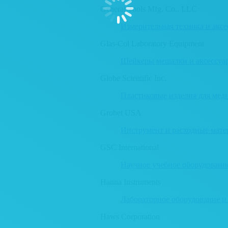
General Tools Mfg. Co., LLC
Измерительная техника и акс
Glas-Col Laboratory Equipment
Шейкеры мешалки и аксессуа
Globe Scientific Inc.
Пластиковые изделия для ме
Grobet USA
Инструмент и расходные мат
GSC International
Научное учебное оборудовани
Hanna Instruments
Лабораторное оборудование и
Haws Corporation