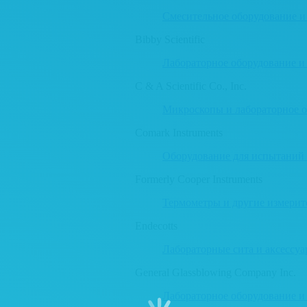
Смесительное оборудование и
Bibby Scientific
Лабораторное оборудование и
C & A Scientific Co., Inc.
Микроскопы и лабораторное 
Comark Instruments
Оборудование для испытаний
Formerly Cooper Instruments
Термометры и другие измери
Endecotts
Лабораторные сита и аксессу
General Glassblowing Company Inc.
Лабораторное оборудование и