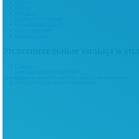
Каталог
Услуги
Контакты
Подбор оборудования
География поставок
Оплата и доставка
Личный кабинет
Уплотнительные кольца и уп
Главная
Арматура высокого давления
Parker
Товаров, соответствующих вашему запросу, не обнаружено.
Уплотнительные кольца и уплотнения