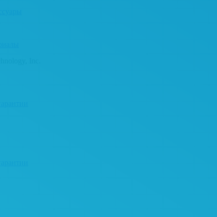
ссуары
риалы
nology, Inc.
гарантии
гарантии