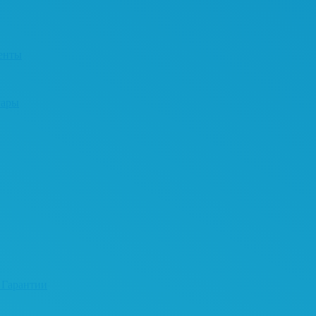
енты
уары
 Гарантии